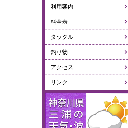
利用案内
料金表
タックル
釣り物
アクセス
リンク