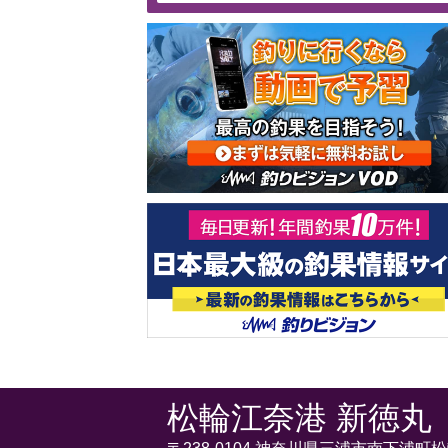
松輪江奈港 新徳丸