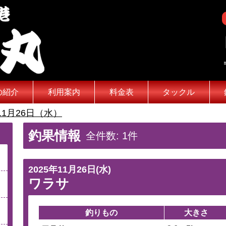
の紹介
利用案内
料金表
タックル
11月26日（水）
釣果情報
全件数: 1件
2025年11月26日(水)
ワラサ
釣りもの
大きさ